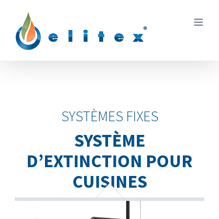
Skip
to
content
SYSTÈMES FIXES
SYSTÈME
D’EXTINCTION POUR
CUISINES