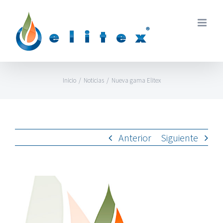
Skip
to
content
Inicio
/
Noticias
/
Nueva gama Elitex
Anterior
Siguiente
View
Larger
Image