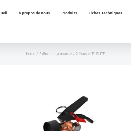
ueil
À propos de nous
Produits
Fiches Techniques
Home
/
Extincteurs à mousse
/
2 Mousse “F” ELITE