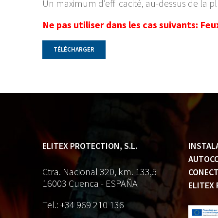
Un maximum d’eff icacité, au-dessus de la pl
Ne pas utiliser dans les cas suivants: Feu
TÉLÉCHARGER
ELITEX PROTECTION, S.L.
INSTAL
AUTOCO
Ctra. Nacional 320, km. 133,5
CONECT
16003 Cuenca - ESPAÑA
ELITEX 
Tel.: +34 969 210 136