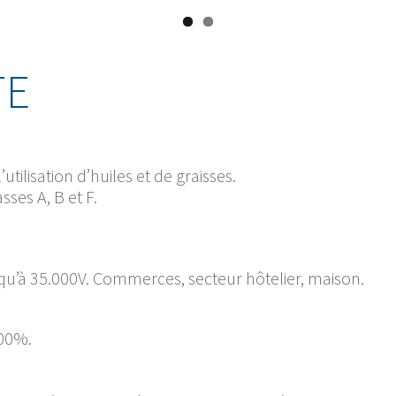
TE
’utilisation d’huiles et de graisses.
sses A, B et F.
usqu’à 35.000V. Commerces, secteur hôtelier, maison.
100%.